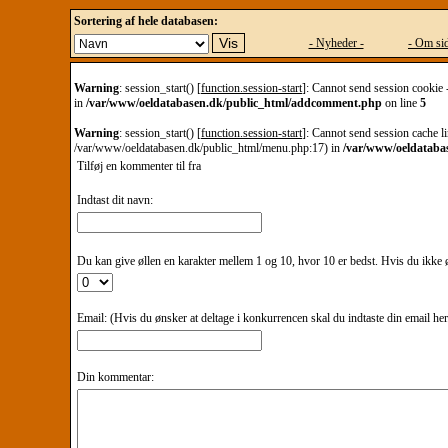
Sortering af hele databasen:
- Nyheder -
- Om sid
Warning
: session_start() [
function.session-start
]: Cannot send session cookie 
in
/var/www/oeldatabasen.dk/public_html/addcomment.php
on line
5
Warning
: session_start() [
function.session-start
]: Cannot send session cache li
/var/www/oeldatabasen.dk/public_html/menu.php:17) in
/var/www/oeldataba
Tilføj en kommenter til
fra
Indtast dit navn:
Du kan give øllen en karakter mellem 1 og 10, hvor 10 er bedst. Hvis du ikke øn
Email: (Hvis du ønsker at deltage i konkurrencen skal du indtaste din email he
Din kommentar: