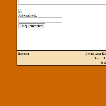
Sikkerhedskode:
Til toppen
Der har været
473
Der er i al
Et d