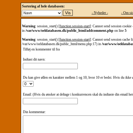
Sortering af hele databasen:
- Nyheder -
- Om sid
Warning
: session_start() [
function.session-start
]: Cannot send session cookie 
in
/var/www/oeldatabasen.dk/public_html/addcomment.php
on line
5
Warning
: session_start() [
function.session-start
]: Cannot send session cache li
/var/www/oeldatabasen.dk/public_html/menu.php:17) in
/var/www/oeldataba
Tilføj en kommenter til
fra
Indtast dit navn:
Du kan give øllen en karakter mellem 1 og 10, hvor 10 er bedst. Hvis du ikke øn
Email: (Hvis du ønsker at deltage i konkurrencen skal du indtaste din email he
Din kommentar: