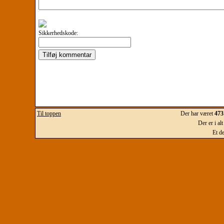
Sikkerhedskode:
Til toppen
Der har været
473
Der er i al
Et d