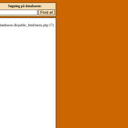
Søgning på databasen:
eldatabasen.dk/public_html/menu.php:17)