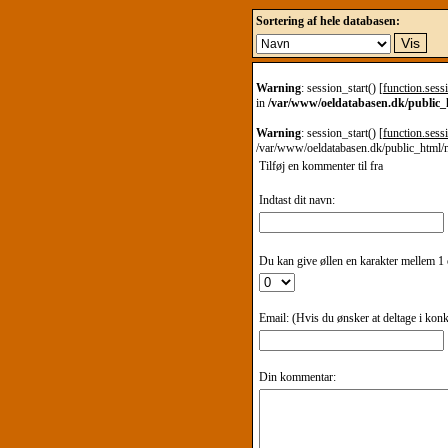
Sortering af hele databasen:
Warning
: session_start() [
function.sessi
in
/var/www/oeldatabasen.dk/public
Warning
: session_start() [
function.sessi
/var/www/oeldatabasen.dk/public_html/
Tilføj en kommenter til
fra
Indtast dit navn:
Du kan give øllen en karakter mellem 1 o
Email: (Hvis du ønsker at deltage i kon
Din kommentar: