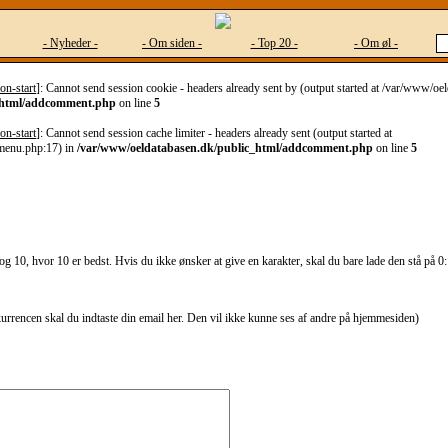
- Nyheder -
- Om siden -
- Top 20 -
- Om øl -
on-start
]: Cannot send session cookie - headers already sent by (output started at /var/www/o
_html/addcomment.php
on line
5
on-start
]: Cannot send session cache limiter - headers already sent (output started at
menu.php:17) in
/var/www/oeldatabasen.dk/public_html/addcomment.php
on line
5
g 10, hvor 10 er bedst. Hvis du ikke ønsker at give en karakter, skal du bare lade den stå på 0:
kurrencen skal du indtaste din email her. Den vil ikke kunne ses af andre på hjemmesiden)