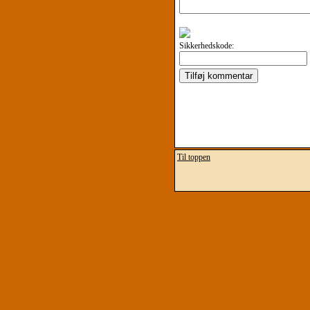
Sikkerhedskode:
Til toppen