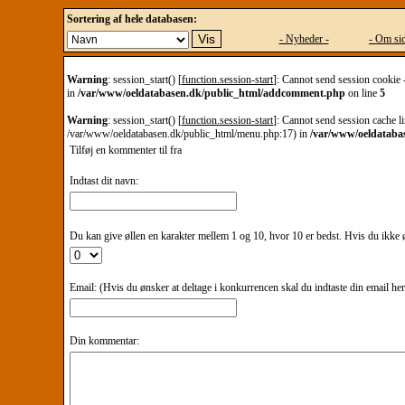
Sortering af hele databasen:
- Nyheder -
- Om sid
Warning
: session_start() [
function.session-start
]: Cannot send session cookie 
in
/var/www/oeldatabasen.dk/public_html/addcomment.php
on line
5
Warning
: session_start() [
function.session-start
]: Cannot send session cache li
/var/www/oeldatabasen.dk/public_html/menu.php:17) in
/var/www/oeldataba
Tilføj en kommenter til
fra
Indtast dit navn:
Du kan give øllen en karakter mellem 1 og 10, hvor 10 er bedst. Hvis du ikke øn
Email: (Hvis du ønsker at deltage i konkurrencen skal du indtaste din email he
Din kommentar: