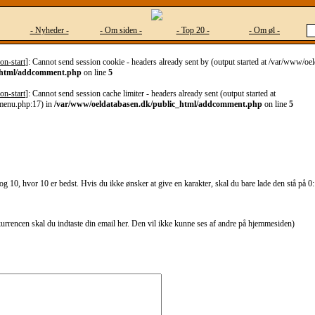
- Nyheder -
- Om siden -
- Top 20 -
- Om øl -
on-start
]: Cannot send session cookie - headers already sent by (output started at /var/www/o
_html/addcomment.php
on line
5
on-start
]: Cannot send session cache limiter - headers already sent (output started at
menu.php:17) in
/var/www/oeldatabasen.dk/public_html/addcomment.php
on line
5
g 10, hvor 10 er bedst. Hvis du ikke ønsker at give en karakter, skal du bare lade den stå på 0:
kurrencen skal du indtaste din email her. Den vil ikke kunne ses af andre på hjemmesiden)