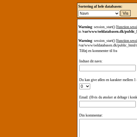
Sortering af hele databasen:
Warning
: session_start() [
function.sessi
in
/var/www/oeldatabasen.dk/public
Warning
: session_start() [
function.sessi
/var/www/oeldatabasen.dk/public_html/
Tilføj en kommenter til
fra
Indtast dit navn:
Du kan give øllen en karakter mellem 1 o
Email: (Hvis du ønsker at deltage i kon
Din kommentar: