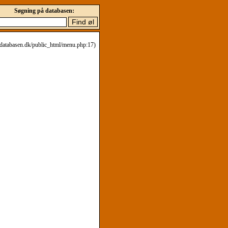
Søgning på databasen:
eldatabasen.dk/public_html/menu.php:17)