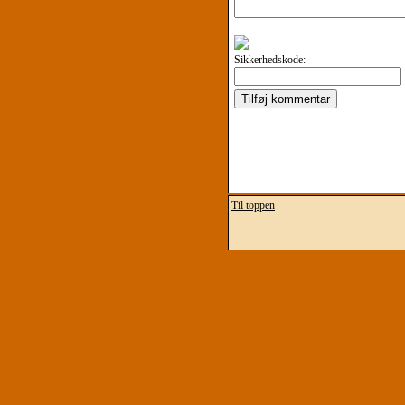
Sikkerhedskode:
Til toppen