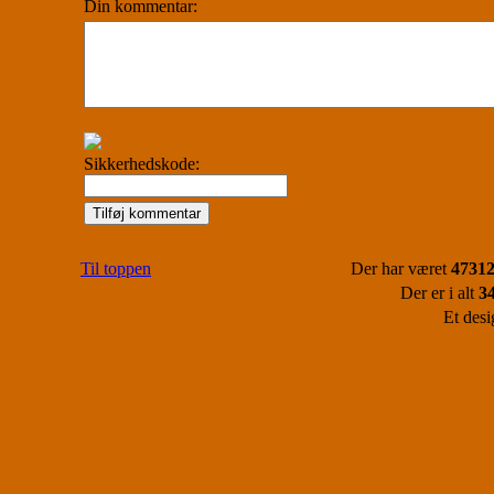
Din kommentar:
Sikkerhedskode:
Til toppen
Der har været
47312
Der er i alt
3
Et desi