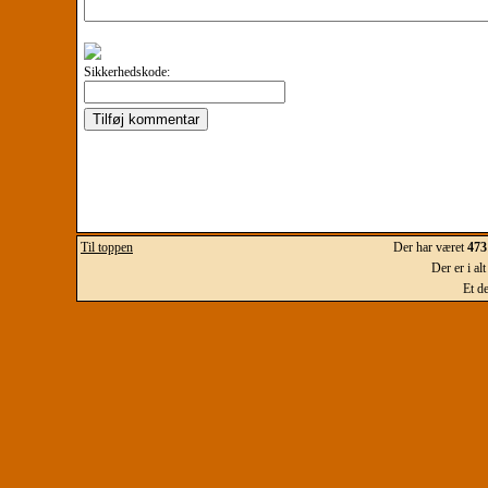
Sikkerhedskode:
Til toppen
Der har været
473
Der er i al
Et d