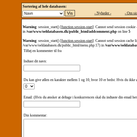
Sortering af hele databasen:
- Nyheder -
- Om sid
Warning
: session_start() [
function.session-start
]: Cannot send session cookie 
in
/var/www/oeldatabasen.dk/public_html/addcomment.php
on line
5
Warning
: session_start() [
function.session-start
]: Cannot send session cache li
/var/www/oeldatabasen.dk/public_html/menu.php:17) in
/var/www/oeldataba
Tilføj en kommenter til
fra
Indtast dit navn:
Du kan give øllen en karakter mellem 1 og 10, hvor 10 er bedst. Hvis du ikke øn
Email: (Hvis du ønsker at deltage i konkurrencen skal du indtaste din email he
Din kommentar: