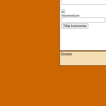
Sikkerhedskode:
Til toppen