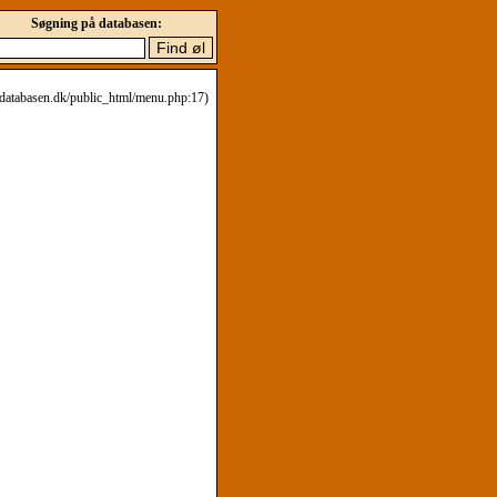
Søgning på databasen:
eldatabasen.dk/public_html/menu.php:17)