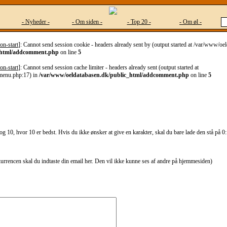
- Nyheder -
- Om siden -
- Top 20 -
- Om øl -
on-start
]: Cannot send session cookie - headers already sent by (output started at /var/www/o
_html/addcomment.php
on line
5
on-start
]: Cannot send session cache limiter - headers already sent (output started at
menu.php:17) in
/var/www/oeldatabasen.dk/public_html/addcomment.php
on line
5
g 10, hvor 10 er bedst. Hvis du ikke ønsker at give en karakter, skal du bare lade den stå på 0:
kurrencen skal du indtaste din email her. Den vil ikke kunne ses af andre på hjemmesiden)