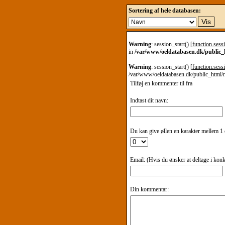
Sortering af hele databasen:
Warning
: session_start() [
function.sessi
in
/var/www/oeldatabasen.dk/public
Warning
: session_start() [
function.sessi
/var/www/oeldatabasen.dk/public_html/
Tilføj en kommenter til
fra
Indtast dit navn:
Du kan give øllen en karakter mellem 1 o
Email: (Hvis du ønsker at deltage i kon
Din kommentar: