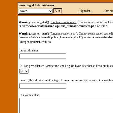
Sortering af hele databasen:
- Nyheder -
- Om sid
Warning
: session_start() [
function.session-start
]: Cannot send session cookie 
in
/var/www/oeldatabasen.dk/public_html/addcomment.php
on line
5
Warning
: session_start() [
function.session-start
]: Cannot send session cache li
/var/www/oeldatabasen.dk/public_html/menu.php:17) in
/var/www/oeldataba
Tilføj en kommenter til
fra
Indtast dit navn:
Du kan give øllen en karakter mellem 1 og 10, hvor 10 er bedst. Hvis du ikke øn
Email: (Hvis du ønsker at deltage i konkurrencen skal du indtaste din email he
Din kommentar: