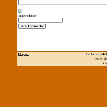
Sikkerhedskode:
Til toppen
Der har været
473
Der er i al
Et d