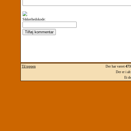
Sikkerhedskode:
Til toppen
Der har været
473
Der er i al
Et d