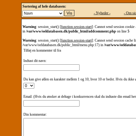
Sortering af hele databasen:
- Nyheder -
- Om sid
Warning
: session_start() [
function.session-start
]: Cannot send session cookie 
in
/var/www/oeldatabasen.dk/public_html/addcomment.php
on line
5
Warning
: session_start() [
function.session-start
]: Cannot send session cache li
/var/www/oeldatabasen.dk/public_html/menu.php:17) in
/var/www/oeldataba
Tilføj en kommenter til
fra
Indtast dit navn:
Du kan give øllen en karakter mellem 1 og 10, hvor 10 er bedst. Hvis du ikke øn
Email: (Hvis du ønsker at deltage i konkurrencen skal du indtaste din email he
Din kommentar: