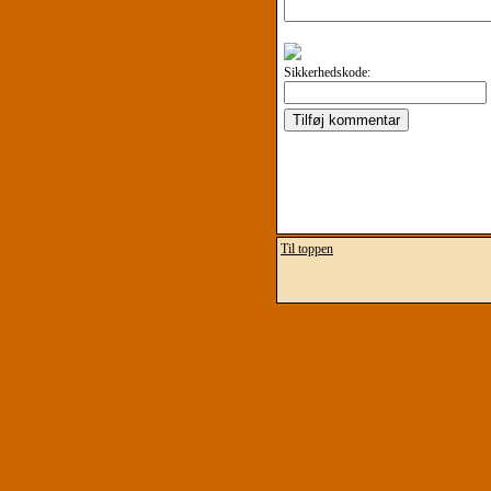
Sikkerhedskode:
Til toppen