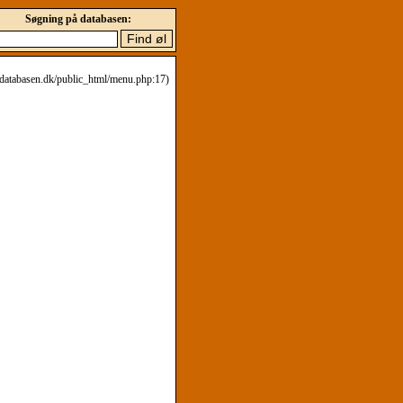
Søgning på databasen:
eldatabasen.dk/public_html/menu.php:17)