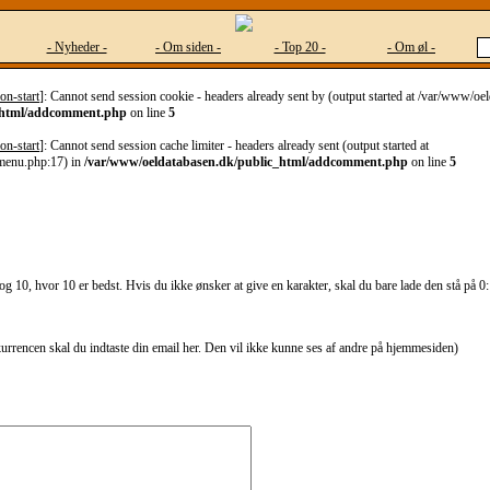
- Nyheder -
- Om siden -
- Top 20 -
- Om øl -
on-start
]: Cannot send session cookie - headers already sent by (output started at /var/www/o
_html/addcomment.php
on line
5
on-start
]: Cannot send session cache limiter - headers already sent (output started at
menu.php:17) in
/var/www/oeldatabasen.dk/public_html/addcomment.php
on line
5
g 10, hvor 10 er bedst. Hvis du ikke ønsker at give en karakter, skal du bare lade den stå på 0:
kurrencen skal du indtaste din email her. Den vil ikke kunne ses af andre på hjemmesiden)