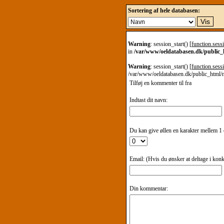
Sortering af hele databasen:
Warning
: session_start() [
function.sessi
in
/var/www/oeldatabasen.dk/public
Warning
: session_start() [
function.sessi
/var/www/oeldatabasen.dk/public_html/
Tilføj en kommenter til
fra
Indtast dit navn:
Du kan give øllen en karakter mellem 1 o
Email: (Hvis du ønsker at deltage i kon
Din kommentar: