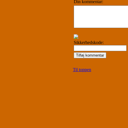
Din kommentar:
Sikkerhedskode:
Til toppen