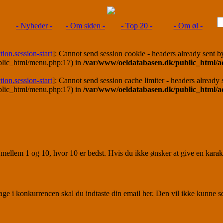
- Nyheder -
- Om siden -
- Top 20 -
- Om øl -
tion.session-start
]: Cannot send session cookie - headers already sent by
blic_html/menu.php:17) in
/var/www/oeldatabasen.dk/public_html
tion.session-start
]: Cannot send session cache limiter - headers already s
blic_html/menu.php:17) in
/var/www/oeldatabasen.dk/public_html
mellem 1 og 10, hvor 10 er bedst. Hvis du ikke ønsker at give en karakt
tage i konkurrencen skal du indtaste din email her. Den vil ikke kunne 