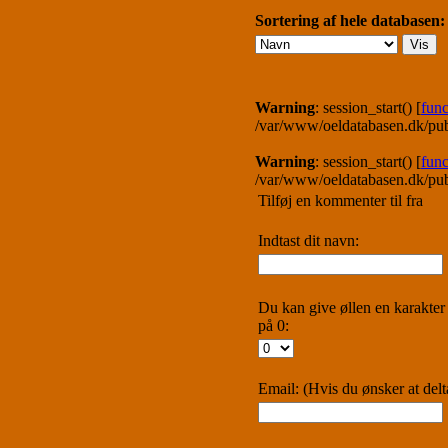
Sortering af hele databasen:
Warning
: session_start() [
func
/var/www/oeldatabasen.dk/pu
Warning
: session_start() [
func
/var/www/oeldatabasen.dk/pu
Tilføj en kommenter til
fra
Indtast dit navn:
Du kan give øllen en karakter 
på 0:
Email: (Hvis du ønsker at del