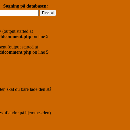
Søgning på databasen:
 (output started at
/addcomment.php
on line
5
ent (output started at
/addcomment.php
on line
5
er, skal du bare lade den stå
ses af andre på hjemmesiden)