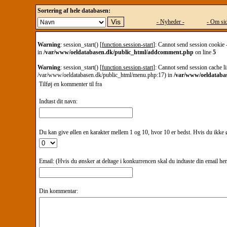
Sortering af hele databasen:
- Nyheder -
- Om sid
Warning
: session_start() [
function.session-start
]: Cannot send session cookie 
in
/var/www/oeldatabasen.dk/public_html/addcomment.php
on line
5
Warning
: session_start() [
function.session-start
]: Cannot send session cache li
/var/www/oeldatabasen.dk/public_html/menu.php:17) in
/var/www/oeldataba
Tilføj en kommenter til
fra
Indtast dit navn:
Du kan give øllen en karakter mellem 1 og 10, hvor 10 er bedst. Hvis du ikke øn
Email: (Hvis du ønsker at deltage i konkurrencen skal du indtaste din email he
Din kommentar: