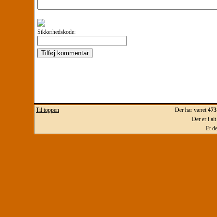
Sikkerhedskode:
Til toppen
Der har været
473
Der er i al
Et d