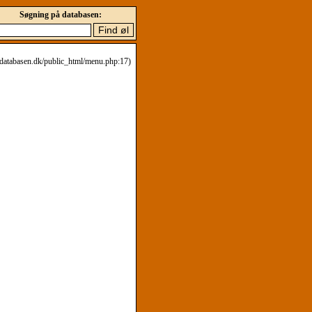
Søgning på databasen:
eldatabasen.dk/public_html/menu.php:17)