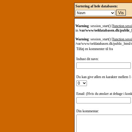
Sortering af hele databasen:
Warning
: session_start() [
function.sessi
in
/var/www/oeldatabasen.dk/public
Warning
: session_start() [
function.sessi
/var/www/oeldatabasen.dk/public_html/
Tilføj en kommenter til
fra
Indtast dit navn:
Du kan give øllen en karakter mellem 1 o
Email: (Hvis du ønsker at deltage i kon
Din kommentar: