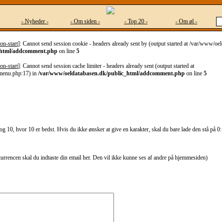
- Nyheder -
- Om siden -
- Top 20 -
- Om øl -
on-start
]: Cannot send session cookie - headers already sent by (output started at /var/www/o
_html/addcomment.php
on line
5
on-start
]: Cannot send session cache limiter - headers already sent (output started at
menu.php:17) in
/var/www/oeldatabasen.dk/public_html/addcomment.php
on line
5
g 10, hvor 10 er bedst. Hvis du ikke ønsker at give en karakter, skal du bare lade den stå på 0:
kurrencen skal du indtaste din email her. Den vil ikke kunne ses af andre på hjemmesiden)