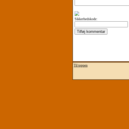
Sikkerhedskode:
Til toppen