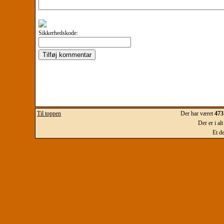
Sikkerhedskode:
Til toppen
Der har været
473
Der er i al
Et d