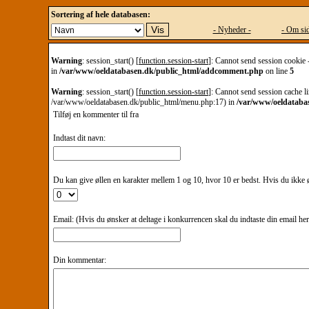
Sortering af hele databasen:
- Nyheder -
- Om sid
Warning
: session_start() [
function.session-start
]: Cannot send session cookie 
in
/var/www/oeldatabasen.dk/public_html/addcomment.php
on line
5
Warning
: session_start() [
function.session-start
]: Cannot send session cache li
/var/www/oeldatabasen.dk/public_html/menu.php:17) in
/var/www/oeldataba
Tilføj en kommenter til
fra
Indtast dit navn:
Du kan give øllen en karakter mellem 1 og 10, hvor 10 er bedst. Hvis du ikke øn
Email: (Hvis du ønsker at deltage i konkurrencen skal du indtaste din email he
Din kommentar: