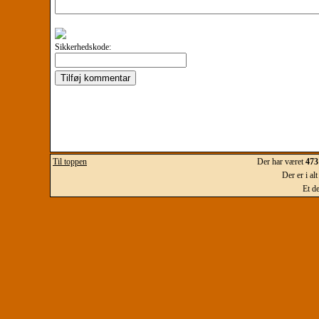
Sikkerhedskode:
Til toppen
Der har været
473
Der er i al
Et d