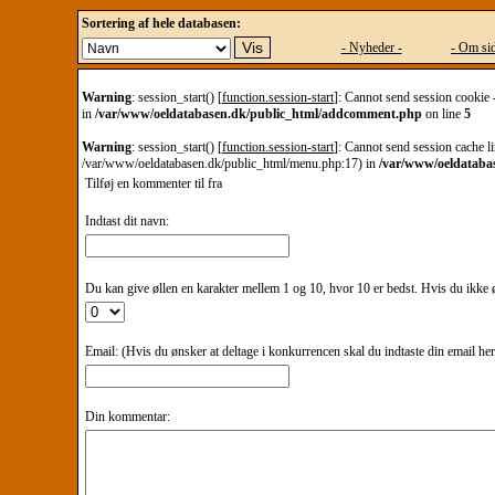
Sortering af hele databasen:
- Nyheder -
- Om sid
Warning
: session_start() [
function.session-start
]: Cannot send session cookie 
in
/var/www/oeldatabasen.dk/public_html/addcomment.php
on line
5
Warning
: session_start() [
function.session-start
]: Cannot send session cache li
/var/www/oeldatabasen.dk/public_html/menu.php:17) in
/var/www/oeldataba
Tilføj en kommenter til
fra
Indtast dit navn:
Du kan give øllen en karakter mellem 1 og 10, hvor 10 er bedst. Hvis du ikke øn
Email: (Hvis du ønsker at deltage i konkurrencen skal du indtaste din email he
Din kommentar: