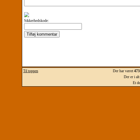
Sikkerhedskode:
Til toppen
Der har været
473
Der er i al
Et d