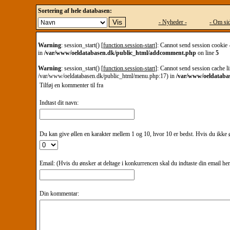
Sortering af hele databasen:
- Nyheder -
- Om sid
Warning
: session_start() [
function.session-start
]: Cannot send session cookie 
in
/var/www/oeldatabasen.dk/public_html/addcomment.php
on line
5
Warning
: session_start() [
function.session-start
]: Cannot send session cache li
/var/www/oeldatabasen.dk/public_html/menu.php:17) in
/var/www/oeldataba
Tilføj en kommenter til
fra
Indtast dit navn:
Du kan give øllen en karakter mellem 1 og 10, hvor 10 er bedst. Hvis du ikke øn
Email: (Hvis du ønsker at deltage i konkurrencen skal du indtaste din email he
Din kommentar: