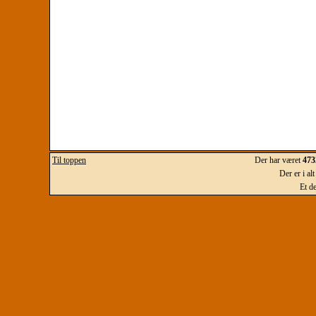
Til toppen
Der har været
473
Der er i al
Et d