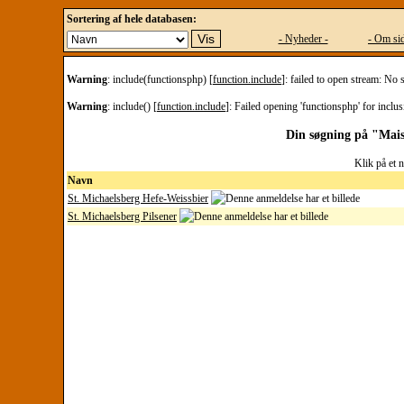
Sortering af hele databasen:
- Nyheder -
- Om sid
Warning
: include(functionsphp) [
function.include
]: failed to open stream: No 
Warning
: include() [
function.include
]: Failed opening 'functionsphp' for inclus
Din søgning på "Maise
Klik på et 
Navn
St. Michaelsberg Hefe-Weissbier
St. Michaelsberg Pilsener