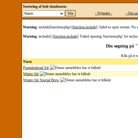
Sortering af hele databasen:
- Nyheder -
- Om sid
Warning
: include(functionsphp) [
function.include
]: failed to open stream: No 
Warning
: include() [
function.include
]: Failed opening 'functionsphp' for inclus
Din søgning på "
Klik på et 
Navn
Pumpkinhead Ale
Winter Ale
Winter Ale Special Brew