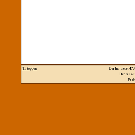
Til toppen
Der har været
473
Der er i al
Et d