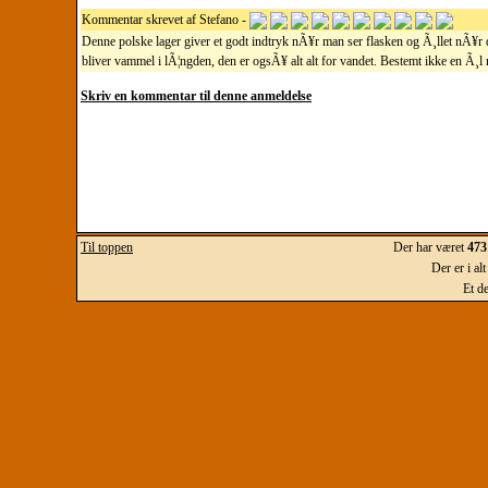
Kommentar skrevet af Stefano -
Denne polske lager giver et godt indtryk nÃ¥r man ser flasken og Ã¸llet nÃ¥r 
bliver vammel i lÃ¦ngden, den er ogsÃ¥ alt alt for vandet. Bestemt ikke en Ã¸l
Skriv en kommentar til denne anmeldelse
Til toppen
Der har været
473
Der er i al
Et d