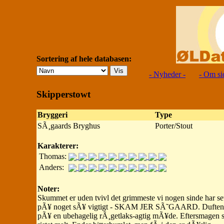
Sortering af hele databasen:
- Nyheder -
- Om si
Skipperstowt
Bryggeri
Type
SÃ¸gaards Bryghus
Porter/Stout
Karakterer:
Thomas:
Anders:
Noter:
Skummet er uden tvivl det grimmeste vi nogen sinde har set, 
pÃ¥ noget sÃ¥ vigtigt - SKAM JER SÃ˜GAARD. Duften utrol
pÃ¥ en ubehagelig rÃ¸getlaks-agtig mÃ¥de. Eftersmagen sm