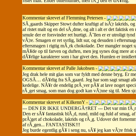
ristet malt. Ender bitterhumlet, men fÃ¸j den er dÃ¥rlig.
Kommentar skrevet af Flemming Petersen -
SÃ¸gaards Skipper Stowt dufter kraftigt af isÃ¦r lakrids, o
af ristet malt og en del sÃ¸dme, og alt i alt er det faktis
smule der er forsvinder ret hurtigt. Ã˜llen er er utroligt tyn
vÃ¦re. Smagen er ret syrlig, lidt sur, og desuden i eftersm
eftersmagen i rigtig mÃ¸rk chokolade. Der mangler noget 
mÃ¥de op til farven og duften, men jeg synes dog mere at 
dÃ¥rlige karakterer som i har givet den. Humlen er imidlert
Kommentar skrevet af Palle Jakobsen -
Jeg drak hele mit glas som var fyldt med denne bryg. Er meg
OGSÃ… dÃ¥rlig fra SÃ¸gaard. Jeg har som sagt smagt alle d
kedelige. NÃ¥r de endelig prÃ¸ver pÃ¥ at lave noget specie
rÃ¸get smag, som man dog godt kan vÃ¦nne sig til. Men sjov
Kommentar skrevet af KilkennY -
--- DEN ER IKKE UNDERGÃ†RET --- Det var min fÃ¸rs
Den er sÃ¥ fantastisk blÃ¸d, rund, mild og fuld af smag, af 
prÃ¦get af chokolade, lakrids og rÃ¸g. Udover det fornemm
af rÃ¸gen... FANTASTISK!!!
Jeg burde egentlig gÃ¥ i seng nu, sÃ¥ jeg kan vÃ¦re frisk ti