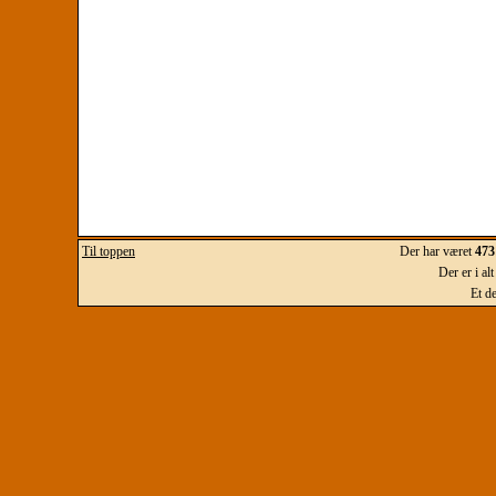
Til toppen
Der har været
473
Der er i al
Et d