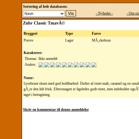
Sortering af hele databasen:
- Nyheder -
- Om sid
Zubr Classic TmavÃ©
Bryggeri
Type
Farve
Prerov
Lager
MÃ¸rkebrun
Karakterer:
Thomas:
Ikke anmeldt
Anders:
Noter:
Lysebrunt skum med god holdbarhed. Dufter af ristet malt, caramel og en smule
gÃ¸re den lidt frisk. Eftersmagen er ligeledes godt ristet, men indeholder og
taget i betragtning.
Skriv en kommentar til denne anmeldelse