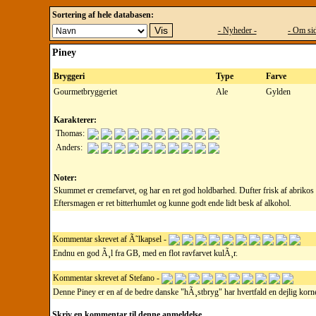
Sortering af hele databasen:
- Nyheder -
- Om sid
Piney
Bryggeri
Type
Farve
Gourmetbryggeriet
Ale
Gylden
Karakterer:
Thomas:
Anders:
Noter:
Skummet er cremefarvet, og har en ret god holdbarhed. Dufter frisk af abrikos
Eftersmagen er ret bitterhumlet og kunne godt ende lidt besk af alkohol.
Kommentar skrevet af Ã˜lkapsel -
Endnu en god Ã¸l fra GB, med en flot ravfarvet kulÃ¸r.
Kommentar skrevet af Stefano -
Denne Piney er en af de bedre danske "hÃ¸stbryg" har hvertfald en dejlig korne
Skriv en kommentar til denne anmeldelse