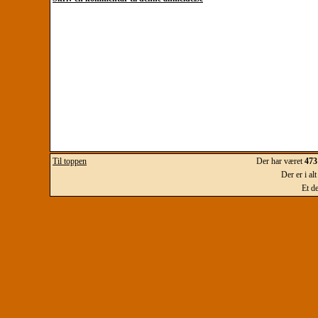
Til toppen
Der har været
473
Der er i al
Et d