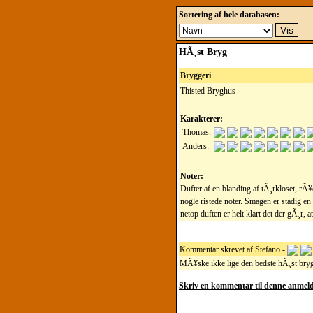
Sortering af hele databasen:
HÃ¸st Bryg
Bryggeri
Thisted Bryghus
Karakterer:
Thomas:
Anders:
Noter:
Dufter af en blanding af tÃ¸rkloset, r
nogle ristede noter. Smagen er stadig en
netop duften er helt klart det der gÃ¸r,
Kommentar skrevet af Stefano -
MÃ¥ske ikke lige den bedste hÃ¸st bryg
Skriv en kommentar til denne anmeld