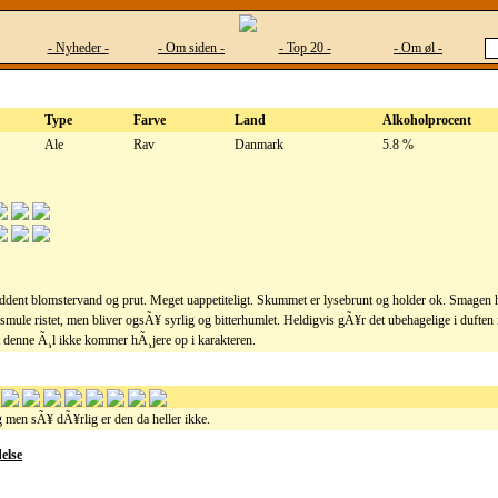
- Nyheder -
- Om siden -
- Top 20 -
- Om øl -
Type
Farve
Land
Alkoholprocent
Ale
Rav
Danmark
5.8 %
Ã¥ddent blomstervand og prut. Meget uappetiteligt. Skummet er lysebrunt og holder ok. Smagen
 smule ristet, men bliver ogsÃ¥ syrlig og bitterhumlet. Heldigvis gÃ¥r det ubehagelige i duften
 at denne Ã¸l ikke kommer hÃ¸jere op i karakteren.
 men sÃ¥ dÃ¥rlig er den da heller ikke.
else