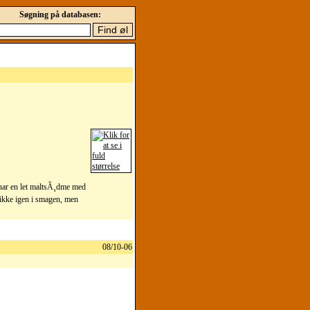
Søgning på databasen:
 har en let maltsÃ¸dme med
 ikke igen i smagen, men
08/10-06