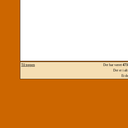
Til toppen
Der har været
473
Der er i al
Et d