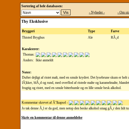
Sortering af hele databasen:
- Nyheder -
- Om sid
Thy Eksklusive
Bryggeri
Type
Farve
Thisted Bryghus
Ale
RÃ¸d
Karakterer:
Thomas:
Anders:
Ikke anmeldt
Noter:
Dufter dejligt af ristet malt, med en smule krydret. Det lysebrune skum er helt 
lÃ¦kker, blÃ¸d og rund, med overflod af ristede malte og karamelmalte, blandet
frugtig og ristet, med en smule bitterhumle og en lille smule besk alkohol.
Kommentar skrevet af Ã˜lkapsel -
Jo tak denne Ã¸l er da god, men netop den beske alkohol smag gÃ¸r den lidt tung
Skriv en kommentar til denne anmeldelse