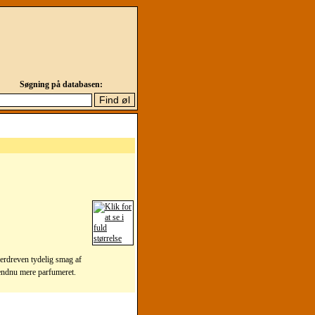
Søgning på databasen:
verdreven tydelig smag af
 endnu mere parfumeret.