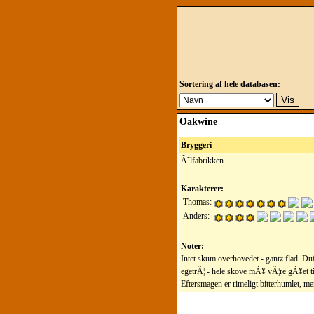
Sortering af hele databasen:
Oakwine
Bryggeri
Ã˜lfabrikken
Karakterer:
Thomas:
Anders:
Noter:
Intet skum overhovedet - gantz flad. Duf
egetrÃ¦ - hele skove mÃ¥ vÃ¦re gÃ¥et ti
Eftersmagen er rimeligt bitterhumlet, m