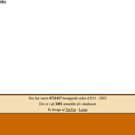
else
Der har været
4731417
besøgende siden d.9/11 - 2003
Der er i alt
3491
anmeldte øl i databasen
Et design af
TeeVee
-
Login