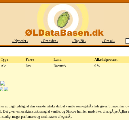
- Nyheder -
- Om siden -
- Top 20 -
- Om øl -
Type
Farve
Land
Alkoholprocent
Ale
Rav
Danmark
9 %
ter utroligt tydeligt af den karakteristiske duft af vanille som egetrÃ¦sfade giver. Smagen har o
l. Det giver en karakteristisk smag af vanille, og Simcoe-humlen medvirker til at gÃ¸re Ã¸llen
en stadigt meget parfumeret og med masser af egetrÃ¦.