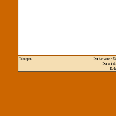
Til toppen
Der har været
473
Der er i al
Et d