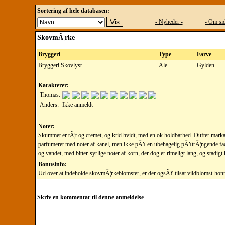
Sortering af hele databasen:
- Nyheder -
- Om sid
SkovmÃ¦rke
Bryggeri
Type
Farve
Bryggeri Skovlyst
Ale
Gylden
Karakterer:
Thomas:
Anders:
Ikke anmeldt
Noter:
Skummet er tÃ¦t og cremet, og krid hvidt, med en ok holdbarhed. Dufter marka
parfumeret med noter af kanel, men ikke pÃ¥ en ubehagelig pÃ¥trÃ¦ngende fac
og vandet, med bitter-syrlige noter af korn, der dog er rimeligt lang, og stadigt 
Bonusinfo:
Ud over at indeholde skovmÃ¦rkeblomster, er der ogsÃ¥ tilsat vildblomst-hon
Skriv en kommentar til denne anmeldelse