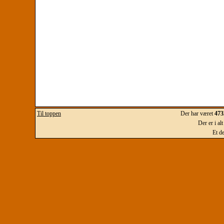
Til toppen
Der har været
473
Der er i al
Et d