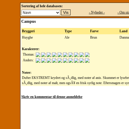
Sortering af hele databasen:
- Nyheder -
- Om sid
Campus
Bryggeri
Type
Farve
Land
Huyghe
Ale
Brun
Danma
Karakterer:
Thomas:
Anders:
Noter:
Dufter EKSTREMT krydret og sÃ¸dlig, med noter af anis. Skummet er lyseb
sÃ¸dlig, med noter af malt, men ogsÃ¥ en frisk syrlig note. Eftersmagen er syrl
Skriv en kommentar til denne anmeldelse