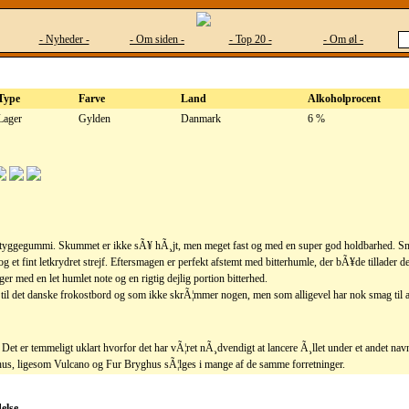
- Nyheder -
- Om siden -
- Top 20 -
- Om øl -
Type
Farve
Land
Alkoholprocent
Lager
Gylden
Danmark
6 %
 af tyggegummi. Skummet er ikke sÃ¥ hÃ¸jt, men meget fast og med en super god holdbarhed. S
 et fint letkrydret strejf. Eftersmagen er perfekt afstemt med bitterhumle, der bÃ¥de tillader de
 med en let humlet note og en rigtig dejlig portion bitterhed.
til det danske frokostbord og som ikke skrÃ¦mmer nogen, men som alligevel har nok smag til a
Det er temmeligt uklart hvorfor det har vÃ¦ret nÃ¸dvendigt at lancere Ã¸llet under et andet na
hus, ligesom Vulcano og Fur Bryghus sÃ¦lges i mange af de samme forretninger.
else