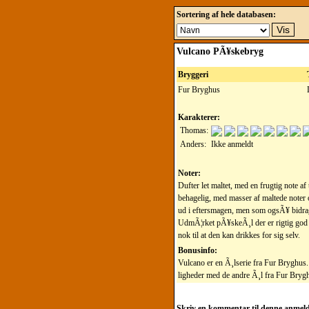
Sortering af hele databasen:
Vulcano PÃ¥skebryg
Bryggeri
Fur Bryghus
Karakterer:
Thomas:
Anders:
Ikke anmeldt
Noter:
Dufter let maltet, med en frugtig note
behagelig, med masser af maltede noter og
ud i eftersmagen, men som ogsÃ¥ bidrager
UdmÃ¦rket pÃ¥skeÃ¸l der er rigtig god 
nok til at den kan drikkes for sig selv.
Bonusinfo:
Vulcano er en Ã¸lserie fra Fur Bryghus. 
ligheder med de andre Ã¸l fra Fur Bryg
Skriv en kommentar til denne anmeld