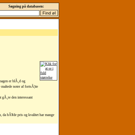
Søgning på databasen:
magen er blÃ¸d og
 maltede noter af fortsÃ¦tte
t gÃ¸re den interessant
vn, da bÃ¥de pris og kvalitet har mange