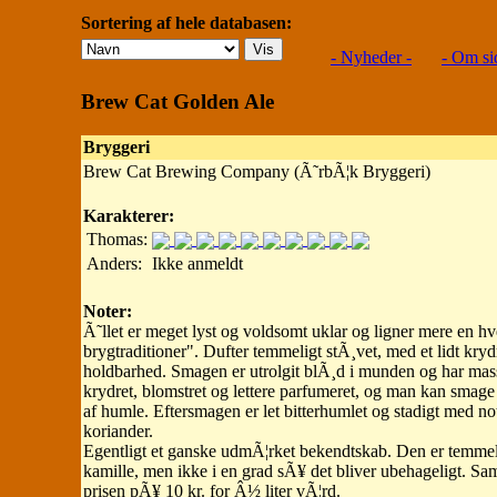
Sortering af hele databasen:
- Nyheder -
- Om si
Brew Cat Golden Ale
Bryggeri
Brew Cat Brewing Company (Ã˜rbÃ¦k Bryggeri)
Karakterer:
Thomas:
Anders:
Ikke anmeldt
Noter:
Ã˜llet er meget lyst og voldsomt uklar og ligner mere en h
brygtraditioner". Dufter temmeligt stÃ¸vet, med et lidt kryd
holdbarhed. Smagen er utrolgit blÃ¸d i munden og har mas
krydret, blomstret og lettere parfumeret, og man kan smage
af humle. Eftersmagen er let bitterhumlet og stadigt med 
koriander.
Egentligt et ganske udmÃ¦rket bekendtskab. Den er temmelig
kamille, men ikke i en grad sÃ¥ det bliver ubehageligt. Sam
prisen pÃ¥ 10 kr. for Â½ liter vÃ¦rd.