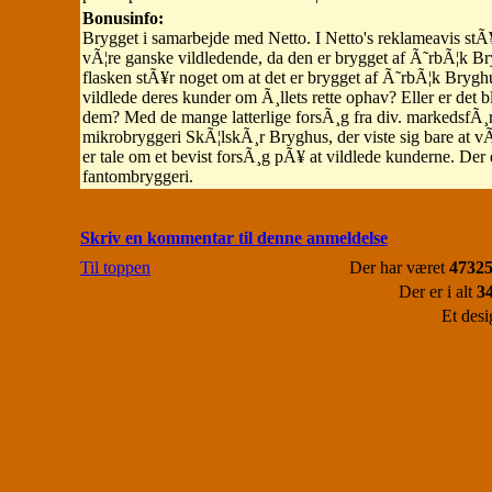
Bonusinfo:
Brygget i samarbejde med Netto. I Netto's reklameavis stÃ¥
vÃ¦re ganske vildledende, da den er brygget af Ã˜rbÃ¦k Bry
flasken stÃ¥r noget om at det er brygget af Ã˜rbÃ¦k Bryghu
vildlede deres kunder om Ã¸llets rette ophav? Eller er det b
dem? Med de mange latterlige forsÃ¸g fra div. markedsfÃ¸rin
mikrobryggeri SkÃ¦lskÃ¸r Bryghus, der viste sig bare at vÃ¦
er tale om et bevist forsÃ¸g pÃ¥ at vildlede kunderne. Der er
fantombryggeri.
Skriv en kommentar til denne anmeldelse
Til toppen
Der har været
47325
Der er i alt
3
Et desi