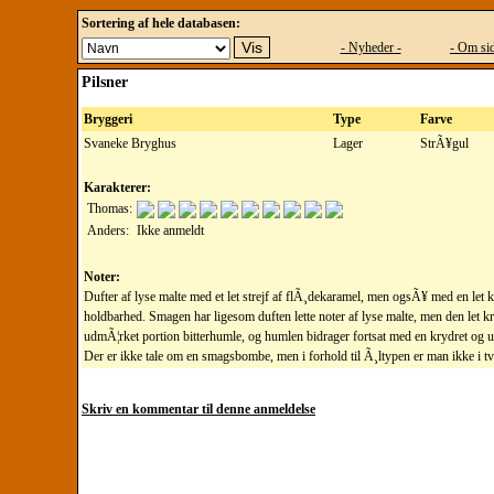
Sortering af hele databasen:
- Nyheder -
- Om sid
Pilsner
Bryggeri
Type
Farve
Svaneke Bryghus
Lager
StrÃ¥gul
Karakterer:
Thomas:
Anders:
Ikke anmeldt
Noter:
Dufter af lyse malte med et let strejf af flÃ¸dekaramel, men ogsÃ¥ med en let 
holdbarhed. Smagen har ligesom duften lette noter af lyse malte, men den let k
udmÃ¦rket portion bitterhumle, og humlen bidrager fortsat med en krydret og ur
Der er ikke tale om en smagsbombe, men i forhold til Ã¸ltypen er man ikke i t
Skriv en kommentar til denne anmeldelse