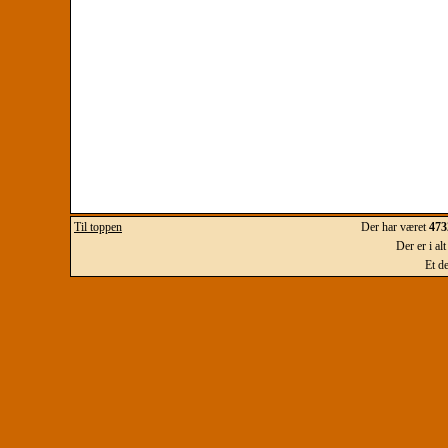
Til toppen
Der har været
473
Der er i al
Et d