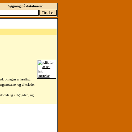
Søgning på databasen:
ed. Smagen er kraftigt
agsnoterne, og efterlader
udholdelig i lÃ¦ngden, og