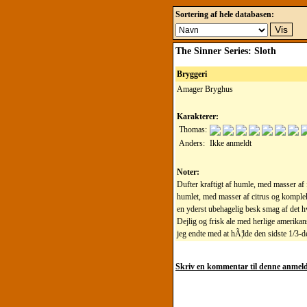
Sortering af hele databasen:
The Sinner Series: Sloth
Bryggeri
Amager Bryghus
Karakterer:
Thomas:
Anders:
Ikke anmeldt
Noter:
Dufter kraftigt af humle, med masser af 
humlet, med masser af citrus og komplek
en yderst ubehagelig besk smag af det hv
Dejlig og frisk ale med herlige amerikan
jeg endte med at hÃ¦lde den sidste 1/3-d
Skriv en kommentar til denne anmeld