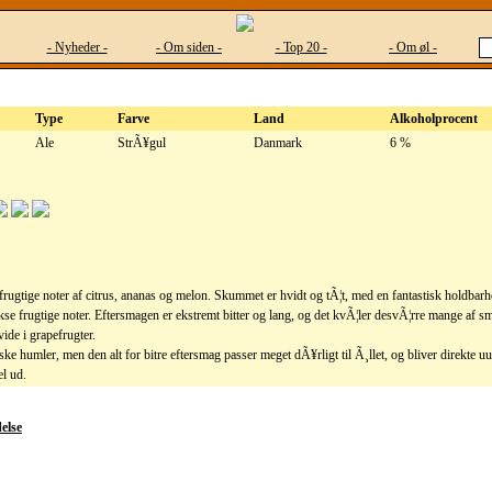
- Nyheder -
- Om siden -
- Top 20 -
- Om øl -
Type
Farve
Land
Alkoholprocent
Ale
StrÃ¥gul
Danmark
6 %
frugtige noter af citrus, ananas og melon. Skummet er hvidt og tÃ¦t, med en fantastisk holdbarh
se frugtige noter. Eftersmagen er ekstremt bitter og lang, og det kvÃ¦ler desvÃ¦rre mange af sm
ide i grapefrugter.
ske humler, men den alt for bitre eftersmag passer meget dÃ¥rligt til Ã¸llet, og bliver direkte u
el ud.
else