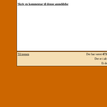
Skriv en kommentar til denne anmeldelse
Til toppen
Der har været
473
Der er i al
Et d