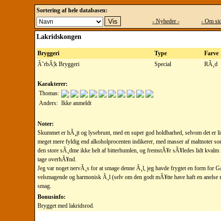
Sortering af hele databasen:
- Nyheder -
- Om sid
Lakridskongen
Bryggeri
Type
Farve
Ã˜rbÃ¦k Bryggeri
Special
RÃ¸d
Karakterer:
Thomas:
Anders:
Ikke anmeldt
Noter:
Skummet er hÃ¸jt og lysebrunt, med en super god holdbarhed, selvom det er lid
meget mere fyldig end alkoholprocenten indikerer, med masser af maltnoter so
den store sÃ¸dme ikke helt af bitterhumlen, og fremstÃ¥r sÃ¥ledes lidt kvalm i 
tage overhÃ¥nd.
Jeg var noget nervÃ¸s for at smage denne Ã¸l, jeg havde frygtet en form for Gaj
velsmagende og harmonisk Ã¸l (selv om den godt mÃ¥tte have haft en anelse 
smag.
Bonusinfo:
Brygget med lakridsrod.