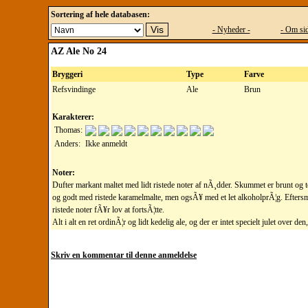
Sortering af hele databasen:
- Nyheder -
- Om sid
AZ Ale No 24
Bryggeri
Type
Farve
Refsvindinge
Ale
Brun
Karakterer:
Thomas:
Anders:
Ikke anmeldt
Noter:
Dufter markant maltet med lidt ristede noter af nÃ¸dder. Skummet er brunt o
og godt med ristede karamelmalte, men ogsÃ¥ med et let alkoholprÃ¦g. Eftersma
ristede noter fÃ¥r lov at fortsÃ¦tte.
Alt i alt en ret ordinÃ¦r og lidt kedelig ale, og der er intet specielt julet over 
Skriv en kommentar til denne anmeldelse