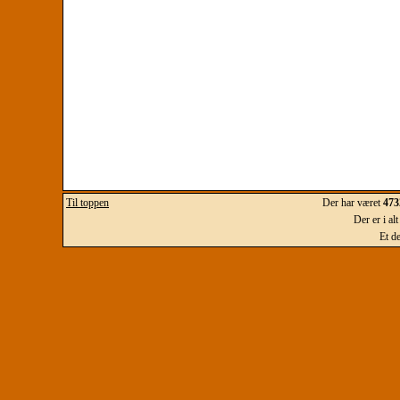
Til toppen
Der har været
473
Der er i al
Et d