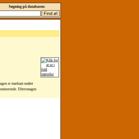
Søgning på databasen:
agen er markant maltet
 dominerende. Eftersmagen