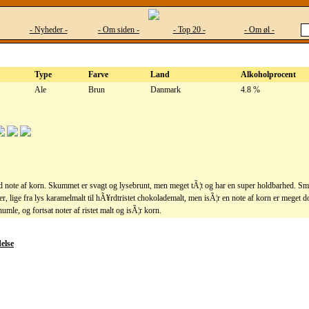
- Nyheder -
- Om siden -
- Top 20 -
- Om øl -
Type
Farve
Land
Alkoholprocent
Ale
Brun
Danmark
4.8 %
od note af korn. Skummet er svagt og lysebrunt, men meget tÃ¦t og har en super holdbarhed. Sm
r, lige fra lys karamelmalt til hÃ¥rdtristet chokolademalt, men isÃ¦r en note af korn er meget
umle, og fortsat noter af ristet malt og isÃ¦r korn.
else