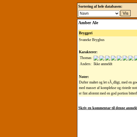
Sortering af hele databasen:
Amber Ale
Bryggeri
Svaneke Bryghus
Karakterer:
Thomas:
Anders:
Ikke anmeldt
Noter:
Dufter maltet og let sÃ¸dligt, med en g
med masser af komplekse og ristede note
er fint afstemt med en god portion bitterh
Skriv en kommentar til denne anmeld