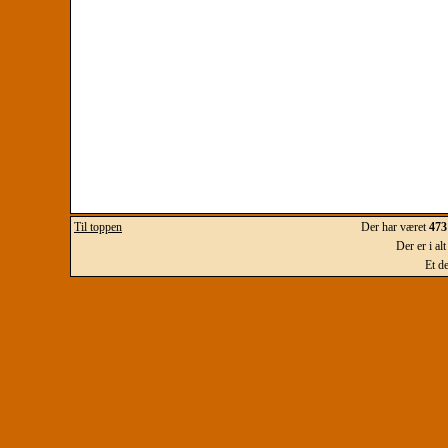
Til toppen
Der har været
473
Der er i al
Et d