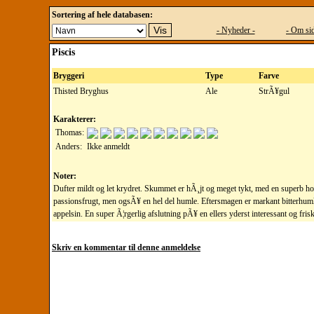
Sortering af hele databasen:
- Nyheder -
- Om sid
Piscis
Bryggeri
Type
Farve
Thisted Bryghus
Ale
StrÃ¥gul
Karakterer:
Thomas:
Anders:
Ikke anmeldt
Noter:
Dufter mildt og let krydret. Skummet er hÃ¸jt og meget tykt, med en superb h
passionsfrugt, men ogsÃ¥ en hel del humle. Eftersmagen er markant bitterhumle
appelsin. En super Ã¦rgerlig afslutning pÃ¥ en ellers yderst interessant og fris
Skriv en kommentar til denne anmeldelse