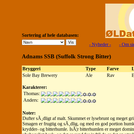
Sortering af hele databasen:
- Nyheder -
- Om si
Adnams SSB (Suffolk Strong Bitter)
Bryggeri
Type
Farve
Sole Bay Brewery
Ale
Rav
E
Karakterer:
Thomas:
Anders:
Noter:
Dufter sÃ¸dligt af malt. Skummet er lysebrunt og meget gr
Smagen er frugtig og sÃ¸dlig, og med en god portion humle
krydder- og bitterhumle. IsÃ¦r bitterhumlen er meget dominire