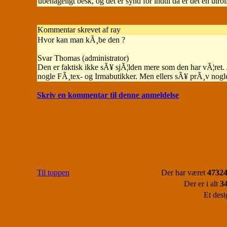
ubehageligt besk, og det er synd for indtil da er det en utroli
Kommentar skrevet af ray
Hvor kan man kÃ¸be den ?
Svar Thomas (administrator)
Den er faktisk ikke sÃ¥ sjÃ¦lden mere som den har vÃ¦ret. 
nogle FÃ¸tex- og Irmabutikker. Men ellers sÃ¥ prÃ¸v nogle 
Skriv en kommentar til denne anmeldelse
Til toppen
Der har været
47324
Der er i alt
3
Et desi