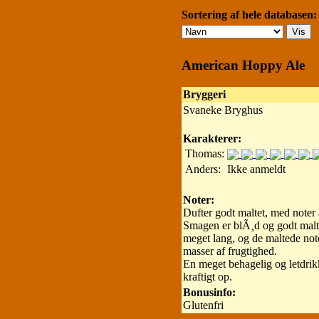
Sortering af hele databasen:
American Hoppy Ale
Bryggeri
Svaneke Bryghus
Karakterer:
Thomas:
Anders:
Ikke anmeldt
Noter:
Dufter godt maltet, med noter 
Smagen er blÃ¸d og godt malte
meget lang, og de maltede note
masser af frugtighed.
En meget behagelig og letdrik
kraftigt op.
Bonusinfo:
Glutenfri