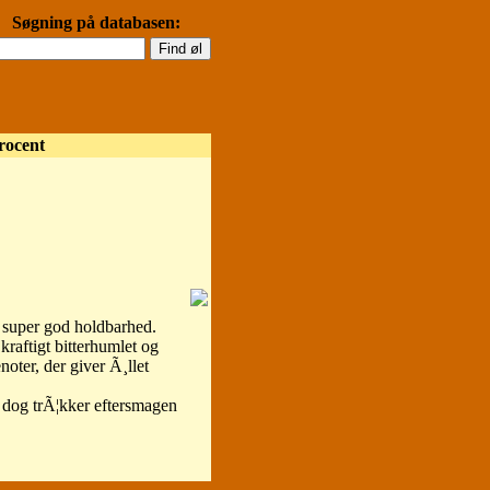
Søgning på databasen:
rocent
n super god holdbarhed.
raftigt bitterhumlet og
oter, der giver Ã¸llet
 dog trÃ¦kker eftersmagen