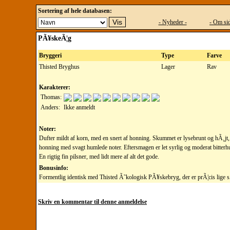
Sortering af hele databasen:
- Nyheder -
- Om sid
PÃ¥skeÃ¦g
Bryggeri
Type
Farve
Thisted Bryghus
Lager
Rav
Karakterer:
Thomas:
Anders:
Ikke anmeldt
Noter:
Dufter mildt af korn, med en snert af honning. Skummet er lysebrunt og hÃ¸jt
honning med svagt humlede noter. Eftersmagen er let syrlig og moderat bitterhu
En rigtig fin pilsner, med lidt mere af alt det gode.
Bonusinfo:
Formentlig identisk med Thisted Ã˜kologisk PÃ¥skebryg, der er prÃ¦cis lige 
Skriv en kommentar til denne anmeldelse