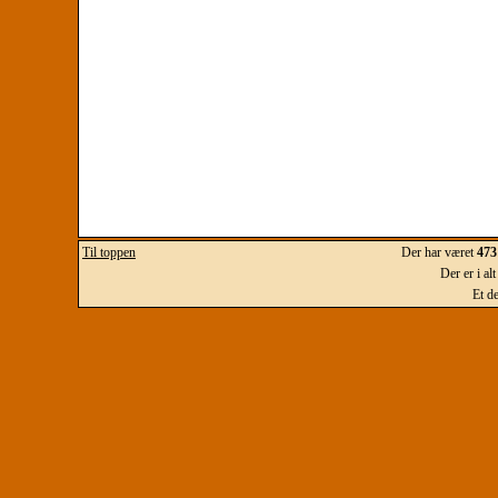
Til toppen
Der har været
473
Der er i al
Et d