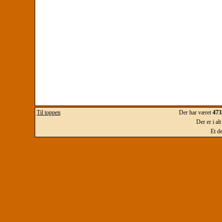
Til toppen
Der har været
473
Der er i al
Et d