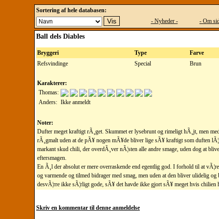
Sortering af hele databasen:
- Nyheder -
- Om sid
Ball dels Diables
Bryggeri
Type
Farve
Refsvindinge
Special
Brun
Karakterer:
Thomas:
Anders:
Ikke anmeldt
Noter:
Dufter meget kraftigt rÃ¸get. Skummet er lysebrunt og rimeligt hÃ¸jt, men m
rÃ¸gmalt uden at de pÃ¥ nogen mÃ¥de bliver lige sÃ¥ kraftigt som duften lÃ¦gg
markant skud chili, der overdÃ¸ver nÃ¦sten alle andre smage, uden dog at bliv
eftersmagen.
En Ã¸l der absolut er mere overraskende end egentlig god. I forhold til at vÃ¦r
og varmende og tilmed bidrager med smag, men uden at den bliver ulidelig og 
desvÃ¦rre ikke sÃ¦rligt gode, sÃ¥ det havde ikke gjort sÃ¥ meget hvis chilien 
Skriv en kommentar til denne anmeldelse