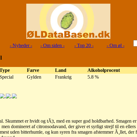
- Nyheder -
- Om siden -
- Top 20 -
- Om øl -
l
Type
Farve
Land
Alkoholprocent
Special
Gylden
Frankrig
5.8 %
al. Skummet er hvidt og tÃ¦t, med en super god holdbarhed. Smagen er
n domineret af citronsodavand, der giver et syrligt strejf til en ellers 
mest uden bitterhumle, og kun syren fra smagen afstemmer Ã¸llet, der f