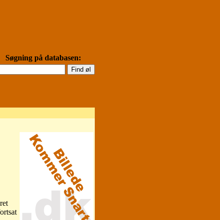
Søgning på databasen:
ret
ortsat