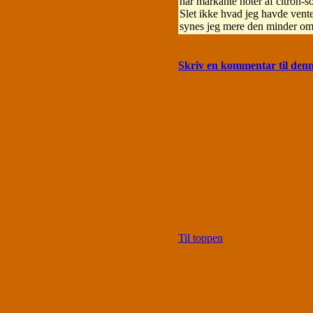
har markante noter af citron-
Slet ikke hvad jeg havde vent
synes jeg mere den minder om e
Skriv en kommentar til den
Til toppen