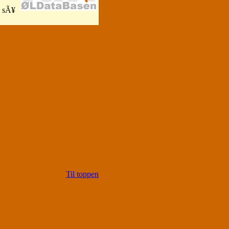
, sÃ¥
Til toppen