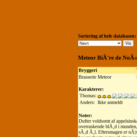
Sortering af hele databasen:
Meteor BiÃ¨re de NoÃ«
Bryggeri
Brasserie Meteor
Karakterer:
Thomas:
Anders:
Ikke anmeldt
Noter:
Dufter voldsomt af appelsinsk
overraskende blÃ¸d i munden, me
sÃ¸d Ã¸l. Eftersmagen er nÃ¦r