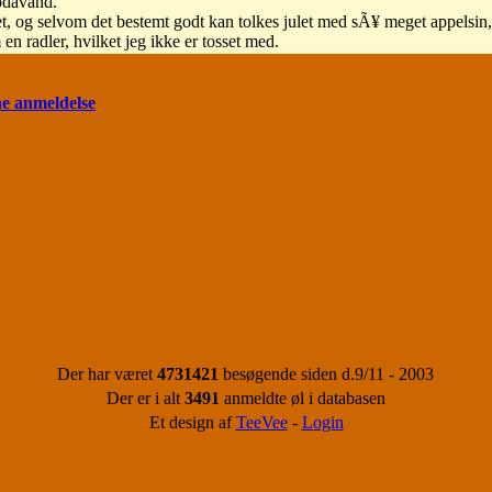
sodavand.
et, og selvom det bestemt godt kan tolkes julet med sÃ¥ meget appelsin
n radler, hvilket jeg ikke er tosset med.
ne anmeldelse
Der har været
4731421
besøgende siden d.9/11 - 2003
Der er i alt
3491
anmeldte øl i databasen
Et design af
TeeVee
-
Login