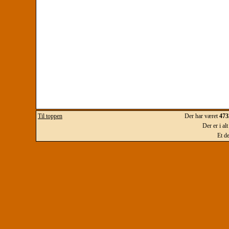
Til toppen
Der har været
473
Der er i al
Et d