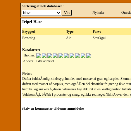
Sortering af hele databasen:
- Nyheder -
- Om sid
Tripel Haze
Bryggeri
Type
Farve
Brewdog
Ale
StrÃ¥gul
Karakterer:
Thomas:
Anders:
Ikke anmeldt
Noter:
Dufter fuldstÃ¦ndigt sindssygt humlet, med masser af gran og harpiks. Skumm
duften med masser af harpiks, men ogsÃ¥ en del eksotiske frugter og ikke mi
harpiks, og sukkersÃ¸dmen balanceres lige akkurat af en kraftig portion bitter
Voldsom Ã¸l, bÃ¥de i procenter og smag, og ikke ret meget NEIPA over den, 
Skriv en kommentar til denne anmeldelse