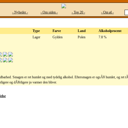
- Nyheder -
- Om siden -
- Top 20 -
- Om øl -
Type
Farve
Land
Alkoholprocent
Lager
Gylden
Polen
7.8 %
barhed. Smagen er ret humlet og med tydelig alkohol. Eftersmagen er ogsÃ¥ humlet, og ret tÃ
ligere og dÃ¥rligere jo varmer den bliver.
else