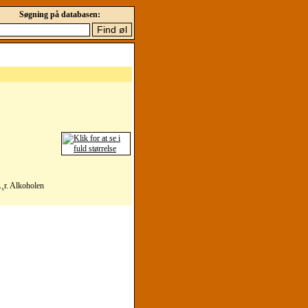
Søgning på databasen:
¸r. Alkoholen