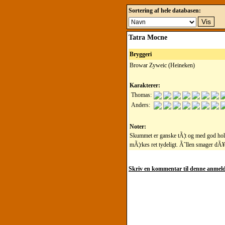
Sortering af hele databasen:
Tatra Mocne
Bryggeri
Browar Zyweic (Heineken)
Karakterer:
Thomas:
Anders:
Noter:
Skummet er ganske tÃ¦t og med god hold
mÃ¦rkes ret tydeligt. Ã˜llen smager dÃ¥r
Skriv en kommentar til denne anmeld