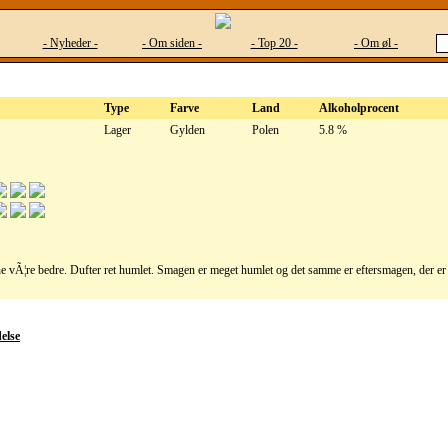
- Nyheder -
- Om siden -
- Top 20 -
- Om øl -
Type
Farve
Land
Alkoholprocent
Lager
Gylden
Polen
5.8 %
vÃ¦re bedre. Dufter ret humlet. Smagen er meget humlet og det samme er eftersmagen, der er r
else