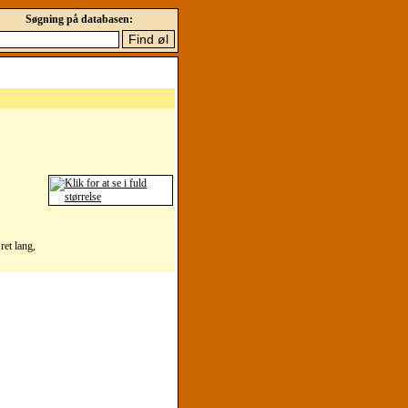
Søgning på databasen:
et lang,