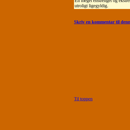
En meget enstrenget og ekstrem
utroligt ligegyldig.
Skriv en kommentar til den
Til toppen