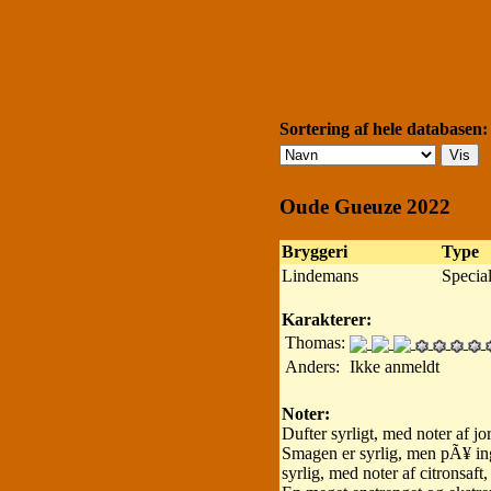
Sortering af hele databasen:
Oude Gueuze 2022
Bryggeri
Type
Lindemans
Specia
Karakterer:
Thomas:
Anders:
Ikke anmeldt
Noter:
Dufter syrligt, med noter af j
Smagen er syrlig, men pÃ¥ ing
syrlig, med noter af citronsaft