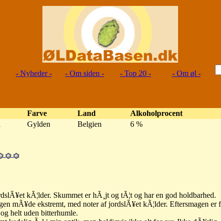
- Nyheder -
- Om siden -
- Top 20 -
- Om øl -
Farve
Land
Alkoholprocent
l
Gylden
Belgien
6 %
ordslÃ¥et kÃ¦lder. Skummet er hÃ¸jt og tÃ¦t og har en god holdbarhed.
en mÃ¥de ekstremt, med noter af jordslÃ¥et kÃ¦lder. Eftersmagen er f
, og helt uden bitterhumle.