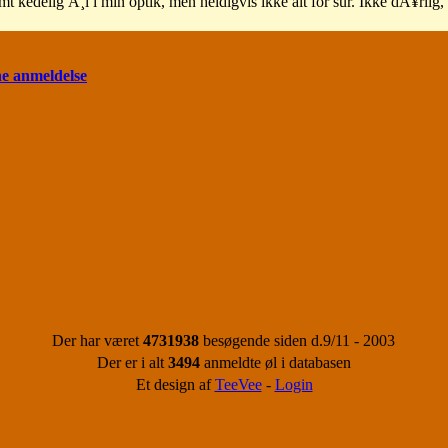
t kedelig Ã¸l i min optik, men heldigvis ikke alt for sur. Ikke dÃ¥rlig,
ne anmeldelse
Der har været
4731938
besøgende siden d.9/11 - 2003
Der er i alt
3494
anmeldte øl i databasen
Et design af
TeeVee
-
Login