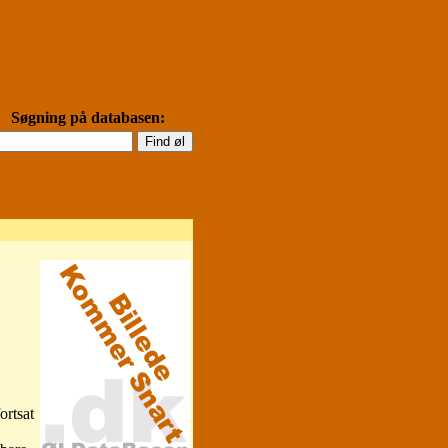
Søgning på databasen:
ortsat