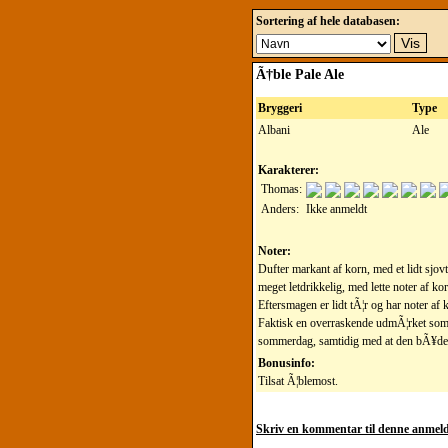
Sortering af hele databasen:
Ã†ble Pale Ale
Bryggeri
Type
Albani
Ale
Karakterer:
Thomas:
Anders:
Ikke anmeldt
Noter:
Dufter markant af korn, med et lidt sjov
meget letdrikkelig, med lette noter af k
Eftersmagen er lidt tÃ¦r og har noter af 
Faktisk en overraskende udmÃ¦rket somme
sommerdag, samtidig med at den bÃ¥de h
Bonusinfo:
Tilsat Ã¦blemost.
Skriv en kommentar til denne anmeld