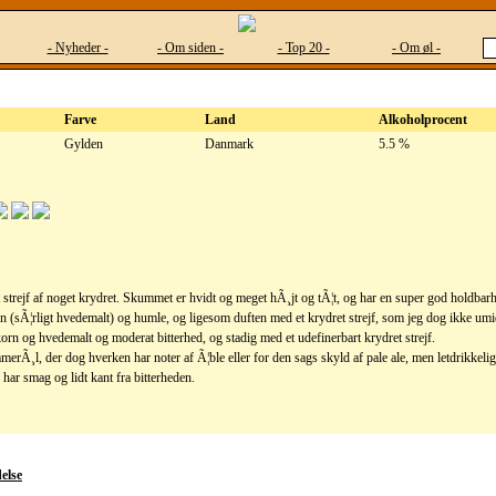
- Nyheder -
- Om siden -
- Top 20 -
- Om øl -
Farve
Land
Alkoholprocent
Gylden
Danmark
5.5 %
t strejf af noget krydret. Skummet er hvidt og meget hÃ¸jt og tÃ¦t, og har en super god holdba
orn (sÃ¦rligt hvedemalt) og humle, og ligesom duften med et krydret strejf, som jeg dog ikke um
korn og hvedemalt og moderat bitterhed, og stadig med et udefinerbart krydret strejf.
rÃ¸l, der dog hverken har noter af Ã¦ble eller for den sags skyld af pale ale, men letdrikkel
ar smag og lidt kant fra bitterheden.
else