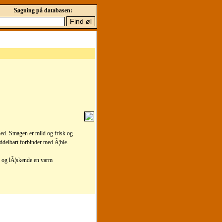
Søgning på databasen:
rhed. Smagen er mild og frisk og
iddelbart forbinder med Ã¦ble.
ig og lÃ¦skende en varm