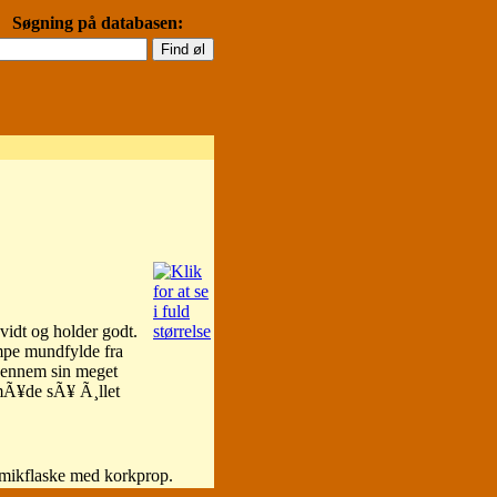
Søgning på databasen:
vidt og holder godt.
mpe mundfylde fra
 gennem sin meget
 mÃ¥de sÃ¥ Ã¸llet
amikflaske med korkprop.