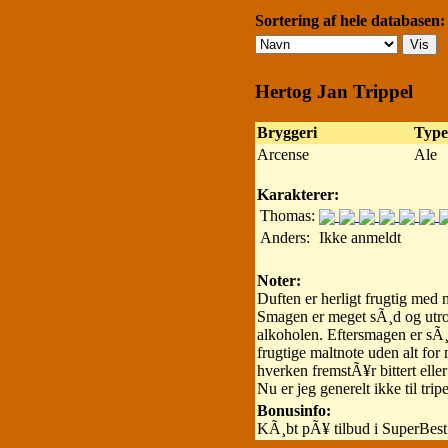
Sortering af hele databasen:
Hertog Jan Trippel
Bryggeri
Type
Arcense
Ale
Karakterer:
Thomas:
Anders:
Ikke anmeldt
Noter:
Duften er herligt frugtig med
Smagen er meget sÃ¸d og utro
alkoholen. Eftersmagen er sÃ¸d
frugtige maltnote uden alt fo
hverken fremstÃ¥r bittert ell
Nu er jeg generelt ikke til tri
Bonusinfo:
KÃ¸bt pÃ¥ tilbud i SuperBest 