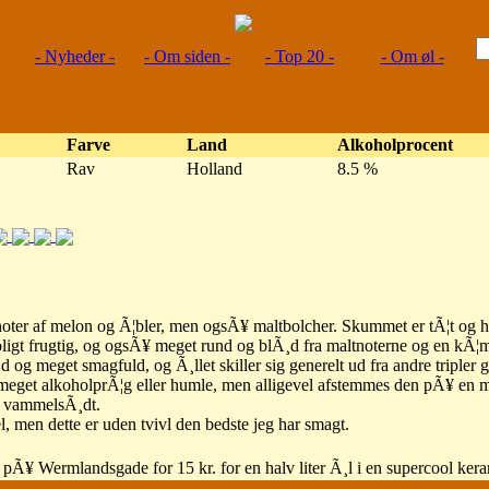
- Nyheder -
- Om siden -
- Top 20 -
- Om øl -
Farve
Land
Alkoholprocent
Rav
Holland
8.5 %
 noter af melon og Ã¦bler, men ogsÃ¥ maltbolcher. Skummet er tÃ¦t og h
ligt frugtig, og ogsÃ¥ meget rund og blÃ¸d fra maltnoterne og en kÃ¦
 og meget smagfuld, og Ã¸llet skiller sig generelt ud fra andre tripler
r meget alkoholprÃ¦g eller humle, men alligevel afstemmes den pÃ¥ en
er vammelsÃ¸dt.
pel, men dette er uden tvivl den bedste jeg har smagt.
pÃ¥ Wermlandsgade for 15 kr. for en halv liter Ã¸l i en supercool ker