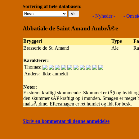
Sortering af hele databasen:
- Nyheder -
- Om si
Abbatiale de Saint Amand AmbrÃ©e
Bryggeri
Type
Fa
Brasserie de St. Amand
Ale
Ra
Karakterer:
Thomas:
Anders:
Ikke anmeldt
Noter:
Ekstremt kraftigt skummende. Skummet er tÃ¦t og hvidt og u
den skummer sÃ¥ kraftigt op i munden. Smagen er meget blo
maltsÃ¸dme. Eftersmagen er ret humlet og lidt for besk.
Skriv en kommentar til denne anmeldelse