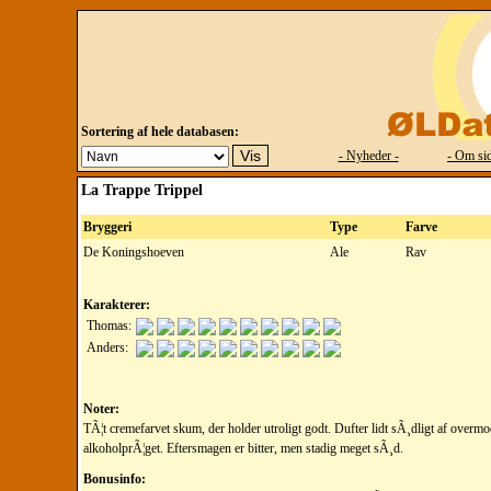
Sortering af hele databasen:
- Nyheder -
- Om sid
La Trappe Trippel
Bryggeri
Type
Farve
De Koningshoeven
Ale
Rav
Karakterer:
Thomas:
Anders:
Noter:
TÃ¦t cremefarvet skum, der holder utroligt godt. Dufter lidt sÃ¸dligt af overm
alkoholprÃ¦get. Eftersmagen er bitter, men stadig meget sÃ¸d.
Bonusinfo: