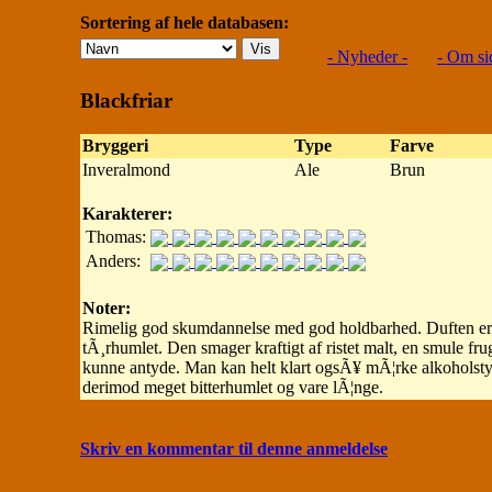
Sortering af hele databasen:
- Nyheder -
- Om si
Blackfriar
Bryggeri
Type
Farve
Inveralmond
Ale
Brun
Karakterer:
Thomas:
Anders:
Noter:
Rimelig god skumdannelse med god holdbarhed. Duften er m
tÃ¸rhumlet. Den smager kraftigt af ristet malt, en smule fru
kunne antyde. Man kan helt klart ogsÃ¥ mÃ¦rke alkoholsty
derimod meget bitterhumlet og vare lÃ¦nge.
Skriv en kommentar til denne anmeldelse